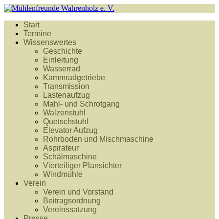
Start
Termine
Wissenswertes
Geschichte
Einleitung
Wasserrad
Kammradgetriebe
Transmission
Lastenaufzug
Mahl- und Schrotgang
Walzenstuhl
Quetschstuhl
Elevator Aufzug
Rohrboden und Mischmaschine
Aspirateur
Schälmaschine
Vierteiliger Plansichter
Windmühle
Verein
Verein und Vorstand
Beitragsordnung
Vereinssatzung
Presse